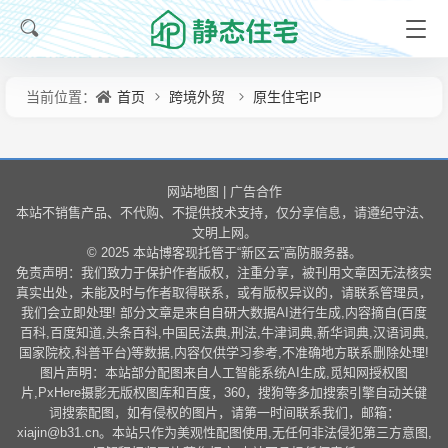
首页
跨境外贸
原生住宅IP
当前位置：
网站地图
广告合作
|
本站不销售产品、不代购、不提供技术支持，仅分享信息，请遵纪守法、
文明上网。
© 2025 本站博客现托管于“新区云”高防服务器。
免责声明：我们致力于保护作者版权，注重分享，被刊用文章因无法核实
真实出处，未能及时与作者取得联系，或有版权异议的，请联系管理员，
我们会立即处理! 部分文章是来自自研大数据AI进行生成,内容摘自(百度
百科,百度知道,头条百科,中国民法典,刑法,牛津词典,新华词典,汉语词典,
国家院校,科普平台)等数据,内容仅供学习参考,不准确地方联系删除处理!
图片声明：本站部分配图来自人工智能系统AI生成,觅知网授权图
片,PxHere摄影无版权图库和百度，360，搜狗等多加搜索引擎自动关键
词搜索配图，如有侵权的图片，请第一时间联系我们，邮箱：
xiajin@b31.cn。本站只作为美观性配图使用,无任何非法侵犯第三方意图,