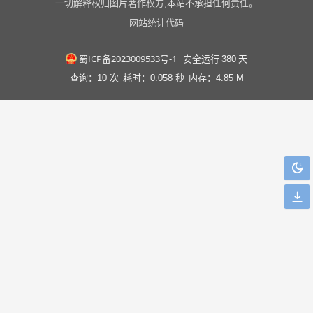
一切解释权归图片著作权方,本站不承担任何责任。
网站统计代码
蜀ICP备2023009533号-1
安全运行
380
天
查询：10 次
耗时：0.058 秒
内存：4.85 M